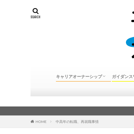
キャリアオーナーシップ
ガイダンス
キャリアオーナーシップとは
30代、40代、50代中高年転職体験談
キャリア
個別カウ
カウンセ
カウンセ
のご案内
HOME
中高年の転職、再就職事情