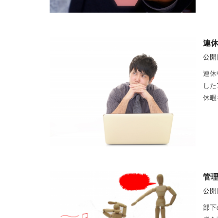
連
公開日
連休
した
休暇
管
公開日
部下