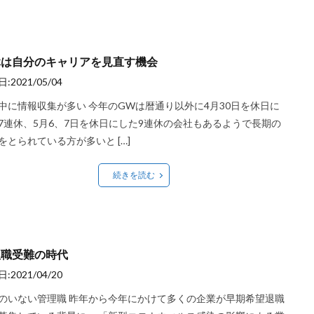
休は自分のキャリアを見直す機会
:2021/05/04
中に情報収集が多い 今年のGWは暦通り以外に4月30日を休日に
7連休、5月6、7日を休日にした9連休の会社もあるようで長期の
をとられている方が多いと […]
続きを読む
理職受難の時代
:2021/04/20
のいない管理職 昨年から今年にかけて多くの企業が早期希望退職