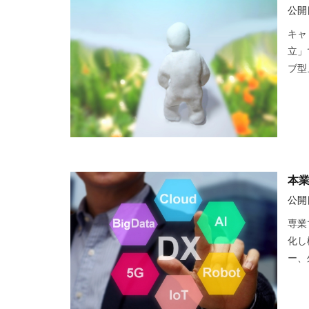
公開日
キャ
立」
ブ型
本
公開日
専業
化し
ー、