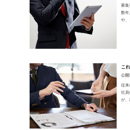
募集
数年
や、
こ
公開日
従来
社員
が、