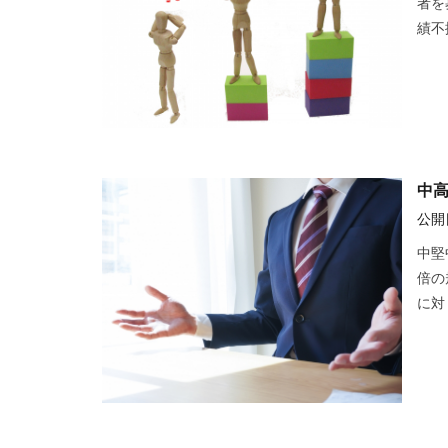
者を
績不
中
公開日
中堅
倍の
に対