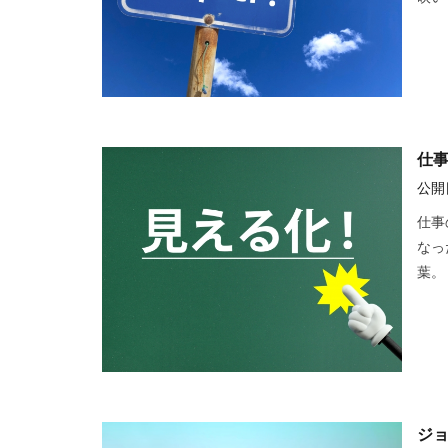
仕
公開日
仕事
なっ
葉。
ジ