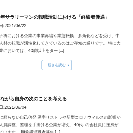
高年サラリーマンの転職活動における「経験者優遇」
:2021/06/22
ナ禍における企業の事業再編や業態転換、多角化などを受け、中
人材の転職が活性化してきているのはご存知の通りです。 特に大
業においては、40歳以上をター […]
続きを読む
きながら自身の次のことを考える
:2021/06/04
に頼らない自己啓発 黒字リストラや新型コロナウィルスの影響か
人員調整、整理を手掛ける企業が増え、40代~の会社員に逆風が
ています。 期希望退職者募集 […]