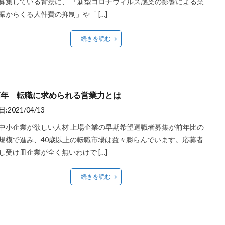
募集している背景に、 「新型コロナウィルス感染の影響による業
振からくる人件費の抑制」や「 […]
続きを読む
高年 転職に求められる営業力とは
:2021/04/13
中小企業が欲しい人材 上場企業の早期希望退職者募集が前年比の
規模で進み、40歳以上の転職市場は益々膨らんでいます。応募者
し受け皿企業が全く無いわけで […]
続きを読む