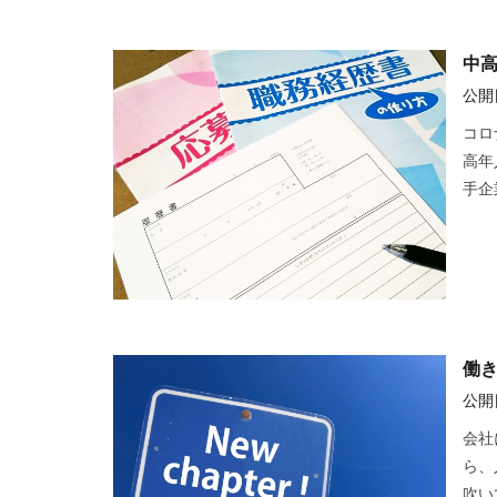
中
公開日
コロ
高年
手企
働
公開日
会社
ら、
吹い