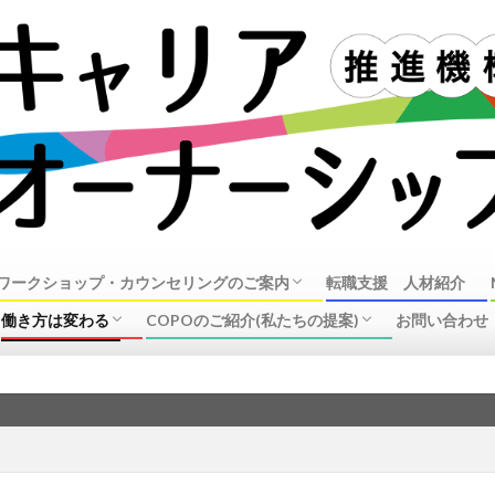
ワークショップ・カウンセリングのご案内
転職支援 人材紹介
働き方は変わる
COPOのご紹介(私たちの提案)
お問い合わせ
オーナーシップ・ガイダンスワークショップ
ンセリングのご案内
リング事例
ラーについて
企業の動き(リストラ、働き方改革、制度改
中高年の転職、再就職事情
企業で働く皆様へ
キャリアオーナーシップ推進機構の活動
COPO概要
新
革)