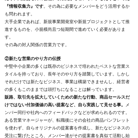
『情報収集力』です
。その為に必要なメンバーをどう活用するか
も問われます。
大手企業であれば、新規事業開発室や新規プロジェクトとして推
進するものを、小規模尚且つ短期間で進めていく必要がありま
す。
その為の対人関係の営業力です。
②新たな営業のやり方の伝授
中堅中小企業の多くは既存のビジネスで培われたベストな営業ス
タイルを持っており、長年そのやり方を踏襲しています。しかし
それだけでは新たなビジネス、事業は構築できませんし、経営者
の多くもこのままでは頭打ちになることは解っています。
販路、取引先を拡大していくための新たな行動、商品セールスだ
けではない付加価値の高い提案など、自ら実践して見せる事。
メ
ンバー同行や社内へのフィードバックなどが求められるのです。
ある営業マネージャーが、転職後にその会社の商品パンフレット
を使わず、自らオリジナルの提案書を作成し、新たなビジネスの
受注に繋げたところ、メンバー達がその提案書を真似て活動し始