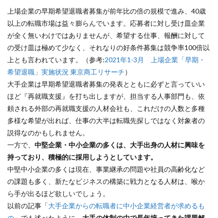
上場企業の早期希望退職者募集が前年比の倍の規模で進み、40歳
以上の転職市場は益々膨らんでいます。応募者に対し受け皿企業
が全く無いわけではありませんが、希望する仕事、報酬に対して
の受け皿は極めて少なく、それなりの好条件募集は競争率100倍以
上とも言われています。（参考:
2021年1-3月 上場企業「早期・
希望退職」実施状況 東京商工リサーチ
）
大手企業は早期希望退職者募集の発表とともに必ずと言っていい
ほど『再就職支援』を打ち出しますが、担当する人事部門も、依
頼される外部の再就職支援の人材会社も、これだけの人数と多種
多様な希望が出れば、仕事の大半は転職先探しではなく対象者の
説得なのかもしれません。
一方で、
中堅企業・中小企業の多くは、大手出身の人材に興味を
持っており、積極的に採用しようとしています。
中堅中小企業の多くは現在、事業継承の問題や社員の高齢化など
の課題も多く、新たなビジネスの構築に戦力となる人材は、喉か
ら手が出るほど欲しいでしょう。
以前の記事「
大手企業からの転職者に中小企業経営者が求めるも
の
」でも述べたように、
大手の体制の中で長年培ってきた課題解