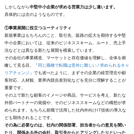
しかしながら
中堅中小企業が求める営業力は少し違います。
具体的には次のようなものです。
①事業展開に役立つユーティリティ
新規事業はもちろんのこと、取引先、販路の拡大を期待する中堅
中小企業においては、従来のビジネススキーム、ルート、売上手
法などとは異なる新たな展開を模索しています。
その会社の事業構造、マーケットと存在価値を理解し、全体を俯
瞰して見る目。「
同じ職種で転職は意外に難しい / 求められるキャ
リアチェンジ
」でも述べたように、まずその企業の経営理念や顧
客対応、人材観、業界内競合差別化などを充分に理解することが
重要です。
その上で新たな顧客のイメージや商品、サービスを考え、新たな
外部パートナーの発掘や、そのビジネススキームなどの構想が求
められます。もちろん前職で活用した社内外向けIT技術の導入な
ども期待されることです。
その為に必要なのは、社内の関係部署、担当者からの意見を聞い
たり、関係ある外の会社、取引先からヒアリングしたりといった