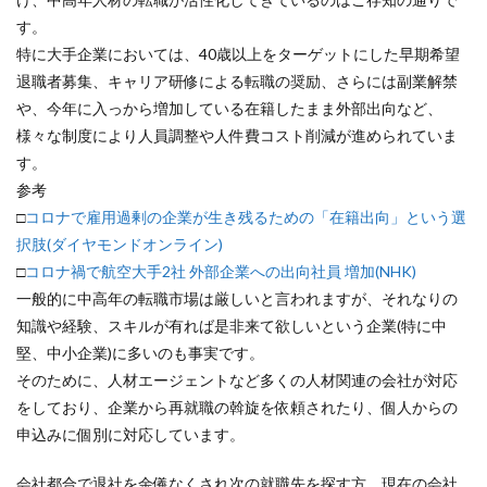
す。
特に大手企業においては、40歳以上をターゲットにした早期希望
退職者募集、キャリア研修による転職の奨励、さらには副業解禁
や、今年に入っから増加している在籍したまま外部出向など、
様々な制度により人員調整や人件費コスト削減が進められていま
す。
参考
□
コロナで雇用過剰の企業が生き残るための「在籍出向」という選
択肢(ダイヤモンドオンライン)
□
コロナ禍で航空大手2社 外部企業への出向社員 増加(NHK)
一般的に中高年の転職市場は厳しいと言われますが、それなりの
知識や経験、スキルが有れば是非来て欲しいという企業(特に中
堅、中小企業)に多いのも事実です。
そのために、人材エージェントなど多くの人材関連の会社が対応
をしており、企業から再就職の斡旋を依頼されたり、個人からの
申込みに個別に対応しています。
会社都合で退社を余儀なくされ次の就職先を探す方、現在の会社