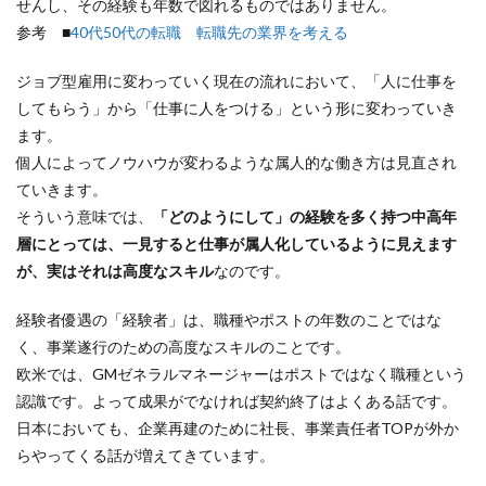
せんし、その経験も年数で図れるものではありません。
参考 ■
40代50代の転職 転職先の業界を考える
ジョブ型雇用に変わっていく現在の流れにおいて、「人に仕事を
してもらう」から「仕事に人をつける」という形に変わっていき
ます。
個人によってノウハウが変わるような属人的な働き方は見直され
ていきます。
そういう意味では、
「どのようにして」の経験を多く持つ中高年
層にとっては、一見すると仕事が属人化しているように見えます
が、実はそれは高度なスキル
なのです。
経験者優遇の「経験者」は、職種やポストの年数のことではな
く、事業遂行のための高度なスキルのことです。
欧米では、GMゼネラルマネージャーはポストではなく職種という
認識です。よって成果がでなければ契約終了はよくある話です。
日本においても、企業再建のために社長、事業責任者TOPが外か
らやってくる話が増えてきています。