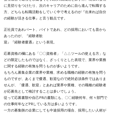
に見切りをつけたり、次のキャリアのために自ら進んで転職する
方、どちらも転職活動をしていく中で考えるのが『出来れば自分
の経験が活きる仕事』と言う観点です。
正社員であれパート、バイトであれ、どの採用においても昔から
あったのが、『経験者歓
迎』『経験者優遇』という表現。
応募資格の欄にある「〇〇資格者」「△△ツールの使える方」な
どの限定したものではなく、ざっくりとした表現で、業界や業務
に関する経験の有無を問うものが多いようです。
もちろん募集企業の業界や業種、求める職種の経験の有無を問う
ものですが、あくまで優遇、歓迎なので絶対必須条件ではありま
せんが、「優遇、歓迎」とあれば業界や業種、その職種の経験者
が応募先として検討することは多いでしょう。
従って応募書類や自己PRの書類にも、〇〇経験何年、何々部門で
の仕事何年などPRしている方は多いようです。
一方の募集側の企業にしても中途採用の場合、採用したい人材が