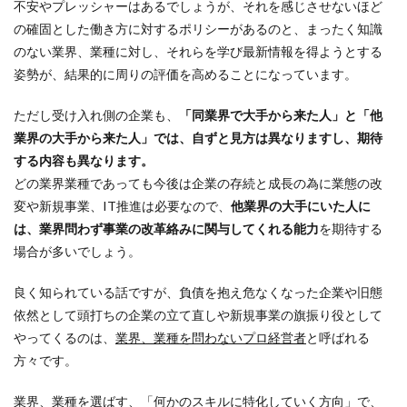
不安やプレッシャーはあるでしょうが、それを感じさせないほど
の確固とした働き方に対するポリシーがあるのと、まったく知識
のない業界、業種に対し、それらを学び最新情報を得ようとする
姿勢が、結果的に周りの評価を高めることになっています。
ただし受け入れ側の企業も、
「同業界で大手から来た人」と「他
業界の大手から来た人」では、自ずと見方は異なりますし、期待
する内容も異なります。
どの業界業種であっても今後は企業の存続と成長の為に業態の改
変や新規事業、IT推進は必要なので、
他業界の大手にいた人に
は、業界問わず事業の改革絡みに関与してくれる能力
を期待する
場合が多いでしょう。
良く知られている話ですが、負債を抱え危なくなった企業や旧態
依然として頭打ちの企業の立て直しや新規事業の旗振り役として
やってくるのは、
業界、業種を問わないプロ経営者
と呼ばれる
方々です。
業界、業種を選ばす、「何かのスキルに特化していく方向」で、