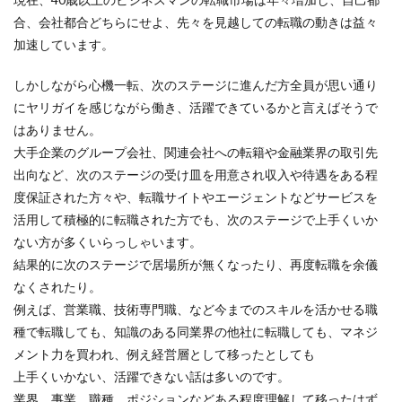
合、会社都合どちらにせよ、先々を見越しての転職の動きは益々
加速しています。
しかしながら心機一転、次のステージに進んだ方全員が思い通り
にヤリガイを感じながら働き、活躍できているかと言えばそうで
はありません。
大手企業のグループ会社、関連会社への転籍や金融業界の取引先
出向など、次のステージの受け皿を用意され収入や待遇をある程
度保証された方々や、転職サイトやエージェントなどサービスを
活用して積極的に転職された方でも、次のステージで上手くいか
ない方が多くいらっしゃいます。
結果的に次のステージで居場所が無くなったり、再度転職を余儀
なくされたり。
例えば、営業職、技術専門職、など今までのスキルを活かせる職
種で転職しても、知識のある同業界の他社に転職しても、マネジ
メント力を買われ、例え経営層として移ったとしても
上手くいかない、活躍できない話は多いのです。
業界、事業、職種、ポジションなどある程度理解して移ったはず