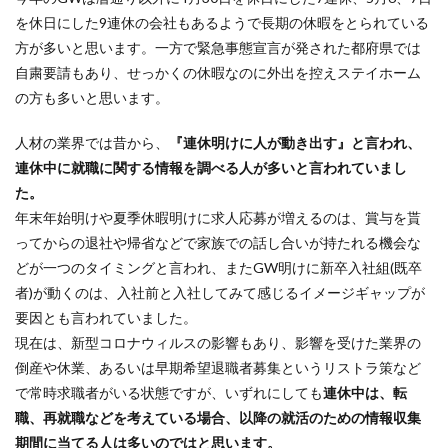
を休日にした9連休の会社もあるようで長期の休暇をとられている
方が多いと思います。一方で緊急事態宣言が発された都府県では
自粛要請もあり、せっかくの休暇なのに外出を控えステイホーム
の方も多いと思います。
人材の業界では昔から、
『連休明けに人が動き出す』と言われ、
連休中に就職に関する情報を調べる人が多いと言われていまし
た。
年末年始明けや夏季休暇明けに求人応募が増えるのは、賞与を貰
ってからの退社や帰省などで家族での話し合いが持たれる機会な
どが一つのタイミングと言われ、またGW明けに新卒入社組(既卒
者)が動くのは、入社前と入社してみて感じるイメージギャップが
要因とも言われていました。
現在は、新型コロナウィルスの影響もあり、影響を受けた業界の
倒産や休業、あるいは早期希望退職者募集というリストラ策など
で常時求職者がいる状態ですが、いずれにしても
連休中は、転
職、再就職などを考えている場合、以降の就活のための情報収集
期間に当てる人は多いのではと思います。