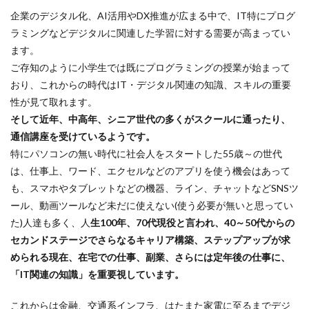
企業のデジタル化、AI活用やDX推進が広まる中で、IT特にプログ
ラミングなどデジタルに関連した学習に対する需要が高まってい
ます。
ご存知のように小学生では既にプログラミングの授業が始まって
おり、これからの時代はIT・デジタル関連の知識、スキルの重要
性が見て取れます。
そして近年、中高年、シニア世代の多くがスクールに通ったり、
通信講座を受けているようです。
特にパソコンの無い時代に社会人をスタートした55歳～の世代
は、仕事上、ワード、エクセルなどのアプリを使う機会はあって
も、スマホやタブレットなどの機器、ライン、チャットなどSNSツ
ール、動画ツールなど未だに使えない(使う必要が無いと思ってい
た)人達も多く、人
生100年、70代現役と言われ、40～50代からの
セカンドステージでさらなるキャリア構築、ステップアップが求
められる現在、在宅での仕事、副業、さらには定年後の仕事に、
「IT関連の知識」を重要視しています。
これからは金融、交通系インフラ、はたまた家電に至るまでデジ