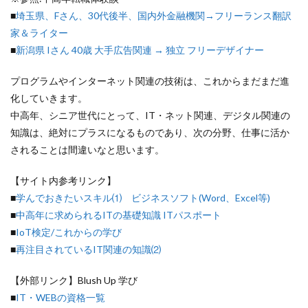
■
埼玉県、Fさん、30代後半、国内外金融機関→フリーランス翻訳
家＆ライター
■
新潟県 Iさん 40歳 大手広告関連 → 独立 フリーデザイナー
プログラムやインターネット関連の技術は、これからまだまだ進
化していきます。
中高年、シニア世代にとって、IT・ネット関連、デジタル関連の
知識は、絶対にプラスになるものであり、次の分野、仕事に活か
されることは間違いなと思います。
【サイト内参考リンク】
■
学んでおきたいスキル⑴ ビジネスソフト(Word、Excel等)
■
中高年に求められるITの基礎知識 ITパスポート
■
IoT検定/これからの学び
■
再注目されているIT関連の知識⑵
【外部リンク】Blush Up 学び
■
IT・WEBの資格一覧