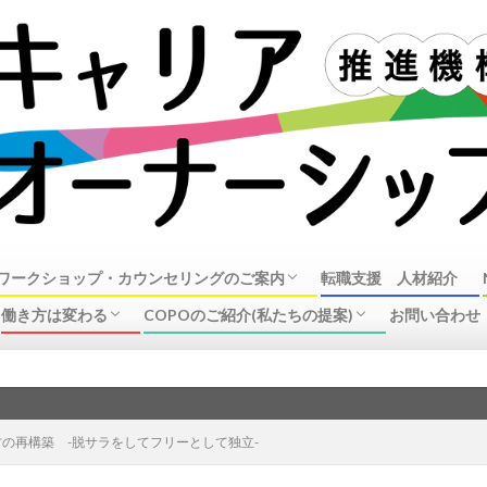
ワークショップ・カウンセリングのご案内
転職支援 人材紹介
働き方は変わる
COPOのご紹介(私たちの提案)
お問い合わせ
オーナーシップ・ガイダンスワークショップ
ンセリングのご案内
リング事例
ラーについて
企業の動き(リストラ、働き方改革、制度改
中高年の転職、再就職事情
企業で働く皆様へ
キャリアオーナーシップ推進機構の活動
COPO概要
新しい
革)
の再構築 -脱サラをしてフリーとして独立-