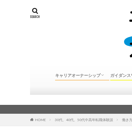
キャリアオーナーシップ
ガイダンス
キャリアオーナーシップとは
30代、40代、50代中高年転職体験談
キャリア
個別カウ
カウンセ
カウンセ
のご案内
HOME
30代、40代、50代中高年転職体験談
働き方