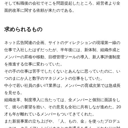
そして転職後の会社でそこを問題提起したところ、経営者より全
面的改革に関する依頼が来たのである。
求められるもの
ネット広告関連の企画、サイトのディレクションの現場第一線の
仕事で入社したはずだったが、半年後には、新体制、組織作成と
メンバーの昇格や移動、目標管理ツールの導入、新人事評価制度
を推進する仕事に変わっていた。
その手の仕事は苦手でしたくないとあんなに思っていたのに、い
つのまにか人と数字のマネジメントの仕事をしていた。
中小で若い社員の多いIT業界は、メンバーの育成次第では急成長
を見せる。
組織改革、制度導入に当たっては、全メンバーと個別に面談をし
て、彼らの要望を拾い、その意見も全社に共有しなが進めた。20
才も年が離れているメンバーもついてきてくれた。
また新規事業の立ち上げや、「人、もの、金」を使ったプロデュ