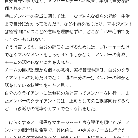
自分自身の事でなく、メンバーやチームの成果、業績で自分を評
価されること。
特にメンバーの育成に関しては、「なぜあんな奴らの昇給・生活
まで自分にかかってるんだ!!」など不満を感じたり。マネジメント
は経営側に立つことの意味を理解せずに、どこか自己中心的であ
ったのかもしれない。
そうは言っても、自分の評価を上げるためには、プレーヤーだけ
でなくマネジメントをしっかりやるしかなく、メンバーの育成、
チームの活性化などに力を入れた。
チームの目標設定から個々の戦術、実行管理や評価、自分のクラ
イアントへの対応だけでなく、週の三分の一はメンバーの誰かと
話をしている状態であったと思う。
自分のクライアントには勉強の為と言ってメンバーを同行し、ま
たメンバーのクライアントには、上司としてのご挨拶同行するな
ど、行き返りの電車やカフェで色々な話をした。
しばらくすると、優秀なマネージャーと言う評価を頂いたが、メ
ンバーの部門移動希望で、具体的に「●●さんのチームに行きた
い」と私の名前が出るなど、残念ながら「下に慕われ、上からは