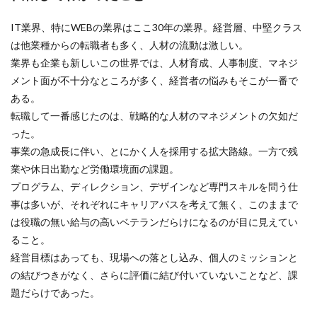
IT業界、特にWEBの業界はここ30年の業界。経営層、中堅クラス
は他業種からの転職者も多く、人材の流動は激しい。
業界も企業も新しいこの世界では、人材育成、人事制度、マネジ
メント面が不十分なところが多く、経営者の悩みもそこが一番で
ある。
転職して一番感じたのは、戦略的な人材のマネジメントの欠如だ
った。
事業の急成長に伴い、とにかく人を採用する拡大路線。一方で残
業や休日出勤など労働環境面の課題。
プログラム、ディレクション、デザインなど専門スキルを問う仕
事は多いが、それぞれにキャリアパスを考えて無く、このままで
は役職の無い給与の高いベテランだらけになるのが目に見えてい
ること。
経営目標はあっても、現場への落とし込み、個人のミッションと
の結びつきがなく、さらに評価に結び付いていないことなど、課
題だらけであった。