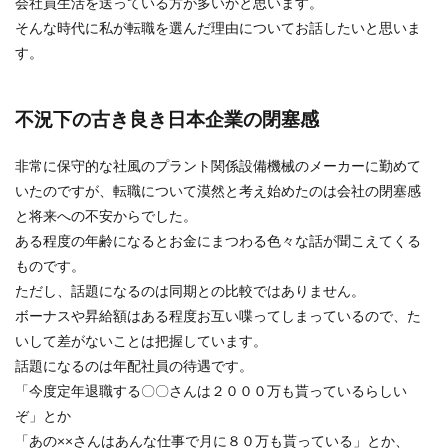
会社員生活を送っている方が多いかと思います。
そんな時代に私が転職を選んだ理由についてお話したいと思いま
す。
不況下の古き良き日本企業の閉塞感
非常に保守的な社風のプラント関係設備機械のメーカーに勤めて
いたのですが、転職について漠然と考え始めたのは会社の閉塞感
と将来への不安からでした。
ある程度の年齢になるとお金にまつわる色々な話が聞こえてくる
ものです。
ただし、話題になるのは同期との比較ではありません。
ボーナスや昇給額はある程度お互い喋ってしまっているので、た
いして差がないことは把握しています。
話題になるのは年配社員の待遇です。
「今度定年退職する〇〇さんは２０００万も貰っているらしい
ぞ」とか
「あの××さんはあんな仕事で月に８０万も貰っている」とか、