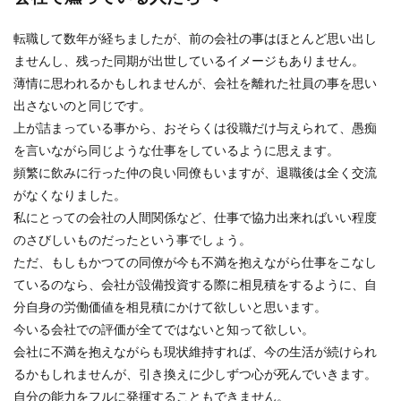
転職して数年が経ちましたが、前の会社の事はほとんど思い出し
ませんし、残った同期が出世しているイメージもありません。
薄情に思われるかもしれませんが、会社を離れた社員の事を思い
出さないのと同じです。
上が詰まっている事から、おそらくは役職だけ与えられて、愚痴
を言いながら同じような仕事をしているように思えます。
頻繁に飲みに行った仲の良い同僚もいますが、退職後は全く交流
がなくなりました。
私にとっての会社の人間関係など、仕事で協力出来ればいい程度
のさびしいものだったという事でしょう。
ただ、もしもかつての同僚が今も不満を抱えながら仕事をこなし
ているのなら、会社が設備投資する際に相見積をするように、自
分自身の労働価値を相見積にかけて欲しいと思います。
今いる会社での評価が全てではないと知って欲しい。
会社に不満を抱えながらも現状維持すれば、今の生活が続けられ
るかもしれませんが、引き換えに少しずつ心が死んでいきます。
自分の能力をフルに発揮することもできません。