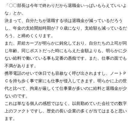
「〇〇部長は今年で終わりだから退職金いっぱいもらえていいよ
な」とか。
決まって、自分たちが退職する頃は退職金が減っているだろう
し、年金の支給開始時期が７０歳になり、支給額も減っているだ
ろう、と締めくくります。
また、昇給カーブが明らかに鈍化しており、自分たちの上司が同
じ年齢、同じポストだった時にもらえた金額よりも、明らかに少
ない給料で働いている事も定番の愚痴です。また、仕事の面でも
不満があります。
携帯電話のせいで休日でも容赦なく呼び出されますし、ノートＰ
Ｃを持ち歩く事で家にも仕事が侵入してきます。明らかに上の世
代と比べて、拘束が厳しくて仕事量が多いのに給料と退職金が少
ないのです。
これは単なる個人の感想ではなく、以前勤めていた会社での数字
上のファクトですし、歴史の長い企業の多くが当てはまると思い
ます。