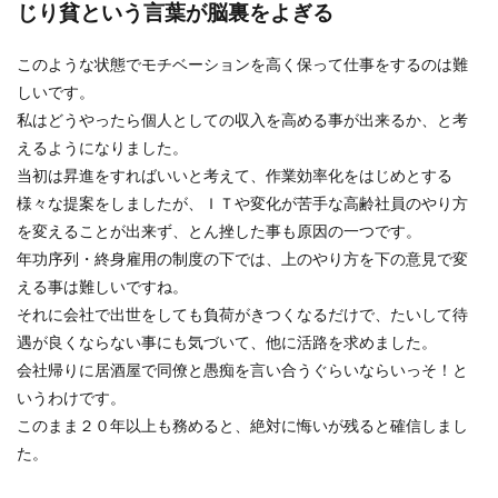
じり貧という言葉が脳裏をよぎる
このような状態でモチベーションを高く保って仕事をするのは難
しいです。
私はどうやったら個人としての収入を高める事が出来るか、と考
えるようになりました。
当初は昇進をすればいいと考えて、作業効率化をはじめとする
様々な提案をしましたが、ＩＴや変化が苦手な高齢社員のやり方
を変えることが出来ず、とん挫した事も原因の一つです。
年功序列・終身雇用の制度の下では、上のやり方を下の意見で変
える事は難しいですね。
それに会社で出世をしても負荷がきつくなるだけで、たいして待
遇が良くならない事にも気づいて、他に活路を求めました。
会社帰りに居酒屋で同僚と愚痴を言い合うぐらいならいっそ！と
いうわけです。
このまま２０年以上も務めると、絶対に悔いが残ると確信しまし
た。