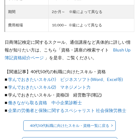
期間
2か月～ ※級によって異なる
費用相場
10,000～ ※級によって異なる
日商簿記検定に関するスクール、通信講座など具体的に詳しい情
報が知りたい方は、こちら「資格・講座の検索サイト
Blush Up
簿記資格紹介ページ
」を是非、ご覧ください。
【関連記事】40代50代の転職に向けたスキル・資格
■
学んでおきたいスキル⑴ ビジネスソフト(Word、Excel等)
■
学んでおきたいスキル⑵ マネジメント力
■ 学んでおきたいスキル・資格⑶ 経営数字(簿記)
■
働きながら取る資格 中小企業診断士
■
企業の労働者と保険に関するスペシャリスト 社会保険労務士
40代50代転職に向けたスキル・資格一覧に戻る