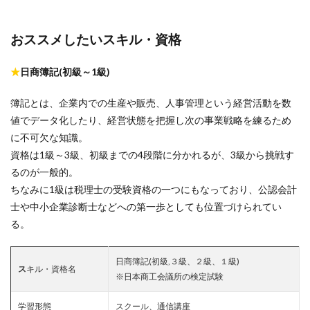
おススメしたいスキル・資格
★
日商簿記(初級～1級)
簿記とは、企業内での生産や販売、人事管理という経営活動を数
値でデータ化したり、経営状態を把握し次の事業戦略を練るため
に不可欠な知識。
資格は1級～3級、初級までの4段階に分かれるが、3級から挑戦す
るのが一般的。
ちなみに1級は税理士の受験資格の一つにもなっており、公認会計
士や中小企業診断士などへの第一歩としても位置づけられてい
る。
日商簿記(初級,３級、２級、１級)
ス
キル・資格名
※日本商工会議所の検定試験
学習形態
スクール、通信講座