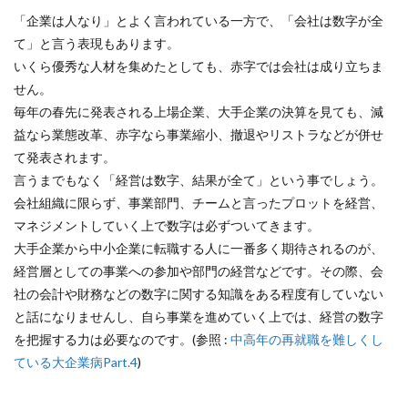
「企業は人なり」とよく言われている一方で、「会社は数字が全
て」と言う表現もあります。
いくら優秀な人材を集めたとしても、赤字では会社は成り立ちま
せん。
毎年の春先に発表される上場企業、大手企業の決算を見ても、減
益なら業態改革、赤字なら事業縮小、撤退やリストラなどが併せ
て発表されます。
言うまでもなく「経営は数字、結果が全て」という事でしょう。
会社組織に限らず、事業部門、チームと言ったプロットを経営、
マネジメントしていく上で数字は必ずついてきます。
大手企業から中小企業に転職する人に一番多く期待されるのが、
経営層としての事業への参加や部門の経営などです。その際、会
社の会計や財務などの数字に関する知識をある程度有していない
と話になりませんし、自ら事業を進めていく上では、経営の数字
を把握する力は必要なのです。(参照 :
中高年の再就職を難しくし
ている大企業病Part.4
)