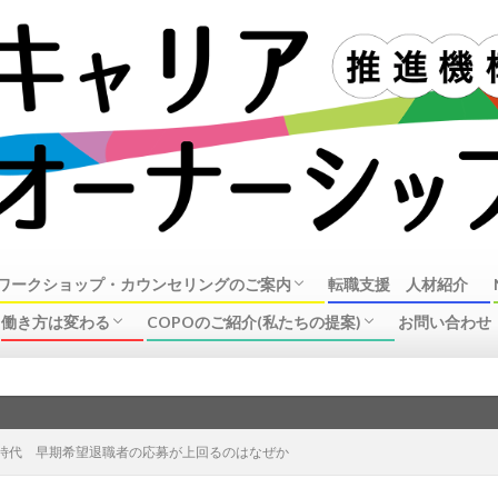
ワークショップ・カウンセリングのご案内
転職支援 人材紹介
働き方は変わる
COPOのご紹介(私たちの提案)
お問い合わせ
オーナーシップ・ガイダンスワークショップ
ンセリングのご案内
リング事例
ラーについて
企業の動き(リストラ、働き方改革、制度改
中高年の転職、再就職事情
企業で働く皆様へ
キャリアオーナーシップ推進機構の活動
COPO概要
新し
革)
時代 早期希望退職者の応募が上回るのはなぜか