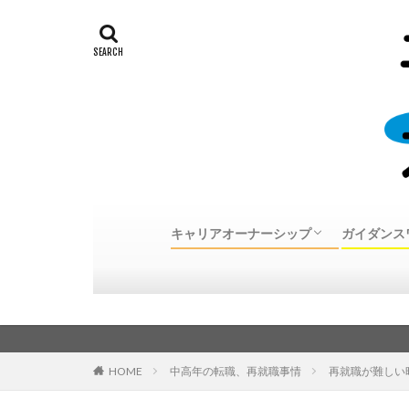
キャリアオーナーシップ
ガイダンス
キャリアオーナーシップとは
30代、40代、50代中高年転職体験談
キャリア
個別カウ
カウンセ
カウンセ
のご案内
HOME
中高年の転職、再就職事情
再就職が難しい