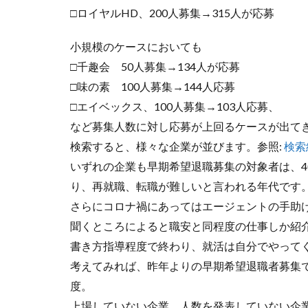
□ロイヤルHD、200人募集→315人が応募
小規模のケースにおいても
□千趣会 50人募集→134人が応募
□味の素 100人募集→144人応募
□エイベックス、100人募集→103人応募、
など募集人数に対し応募が上回るケースが出て
検索すると、様々な企業が並びます。参照:
検索
いずれの企業も早期希望退職募集の対象者は、40
り、再就職、転職が難しいと言われる年代です
さらにコロナ禍にあってはエージェントの手助
聞くところによると職安と同程度の仕事しか紹
書き方指導程度で終わり、就活は自分でやって
考えてみれば、昨年よりの早期希望退職者募集
度。
上場していない企業、人数を発表していない企