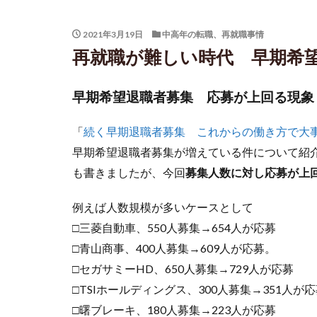
2021年3月19日
中高年の転職、再就職事情
再就職が難しい時代 早期希
早期希望退職者募集 応募が上回る現象
「
続く早期退職者募集 これからの働き方で大
早期希望退職者募集が増えている件について紹
も書きましたが、今回
募集人数に対し応募が上
例えば人数規模が多いケースとして
□三菱自動車、550人募集→654人が応募
□青山商事、400人募集→609人が応募。
□セガサミーHD、650人募集→729人が応募
□TSIホールディングス、300人募集→351人が
□曙ブレーキ、180人募集→223人が応募