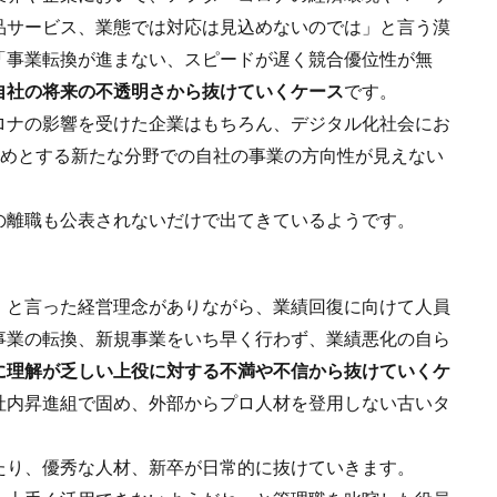
品サービス、業態では対応は見込めないのでは」と言う漠
「事業転換が進まない、スピードが遅く競合優位性が無
自社の将来の不透明さから抜けていくケース
です。
ロナの影響を受けた企業はもちろん、デジタル化社会にお
ど始めとする新たな分野での自社の事業の方向性が見えない
の離職も公表されないだけで出てきているようです。
」と言った経営理念がありながら、業績回復に向けて人員
事業の転換、新規事業をいち早く行わず、業績悪化の自ら
に理解が乏しい上役に対する不満や不信から抜けていくケ
社内昇進組で固め、外部からプロ人材を登用しない古いタ
たり、優秀な人材、新卒が日常的に抜けていきます。