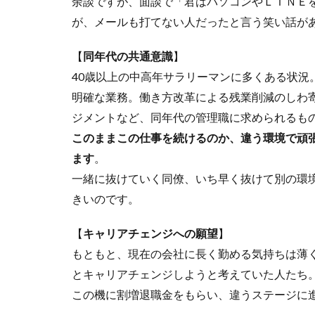
余談ですが、面談で「君はパソコンやＬＩＮＥ
が、メールも打てない人だったと言う笑い話が
【
同年代の共通意識
】
40歳以上の中高年サラリーマンに多くある状況
明確な業務。働き方改革による残業削減のしわ
ジメントなど、同年代の管理職に求められるも
このままこの仕事を続けるのか、違う環境で頑
ます
。
一緒に抜けていく同僚、いち早く抜けて別の環
きいのです。
【
キャリアチェンジへの願望
】
もともと、現在の会社に長く勤める気持ちは薄
とキャリアチェンジしようと考えていた人たち
この機に割増退職金をもらい、違うステージに