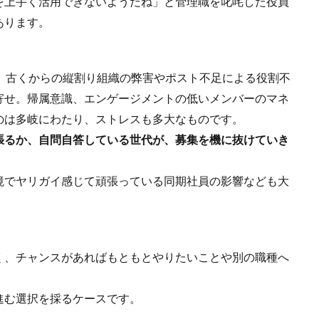
を上手く活用できないようだね」と管理職を叱咤した役員
あります。
。古くからの縦割り組織の弊害やポスト不足による役割不
寄せ。帰属意識、エンゲージメントの低いメンバーのマネ
のは多岐にわたり、ストレスも多大なものです。
張るか、自問自答している世代が、募集を機に抜けていき
境でヤリガイ感じて頑張っている同期社員の影響なども大
く、チャンスがあればもともとやりたいことや別の職種へ
。
進む選択を採るケースです。