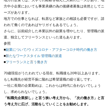
方中小企業においても事業承継の為の後継者募集は依然としてニ
ーズがあります。
地方での仕事となれば、転居など家族との相談も必要ですが、請
われて働くのであればヤリガイもあるでしょう。
さらに、以前紹介した本業以外の副業を増やしたり、管理職の派
遣、独立してフリーランスといった道もあります。
参照
■
副業について/ウィズコロナ・アフターコロナ時代の働き方
■
新たなワークスタイル 管理職の派遣
■
フリーランスと言う働き方
70歳現役がうたわれている現在、転職後も20年以上あります。
もし転職先が経営不振に陥れば希望退職の繰り返しです。
一社に長期の企業勤めは、これからは時代に合わないでしょう
し、求められないでしょう。
「転職先企業探し」と言う狭い考え方から、「次の働き方」と言
う考え方に広げ、活動をしていくことをお勧めします。