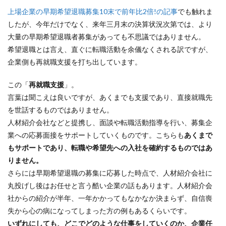
上場企業の早期希望退職募集10末で前年比2倍!の記事
でも触れま
したが、今年だけでなく、来年三月末の決算状況次第では、より
大量の早期希望退職者募集があっても不思議ではありません。
希望退職とは言え、直ぐに転職活動を余儀なくされる訳ですが、
企業側も再就職支援を打ち出しています。
この「
再就職支援
」。
言葉は聞こえは良いですが、あくまでも支援であり、直接就職先
を世話するものではありません。
人材紹介会社などと提携し、面談や転職活動指導を行い、募集企
業への応募面接をサポートしていくものです。こちらも
あくまで
もサポートであり、転職や希望先への入社を確約するものではあ
りません。
さらには早期希望退職の募集に応募した時点で、人材紹介会社に
丸投げし後はお任せと言う酷い企業の話もあります。人材紹介会
社からの紹介が半年、一年かかってもなかなか決まらず、自信喪
失から心の病になってしまった方の例もあるくらいです。
いずれにしても、どこでどのような仕事をしていくのか、企業任