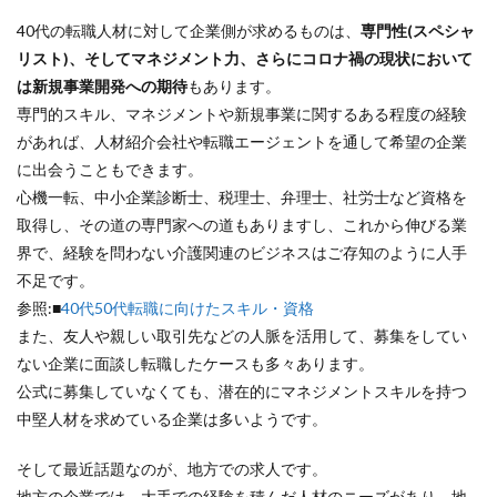
40代の転職人材に対して企業側が求めるものは、
専門性(スペシャ
リスト)、そしてマネジメント力、さらにコロナ禍の現状において
は新規事業開発への期待
もあります。
専門的スキル、マネジメントや新規事業に関するある程度の経験
があれば、人材紹介会社や転職エージェントを通して希望の企業
に出会うこともできます。
心機一転、中小企業診断士、税理士、弁理士、社労士など資格を
取得し、その道の専門家への道もありますし、これから伸びる業
界で、経験を問わない介護関連のビジネスはご存知のように人手
不足です。
参照:■
40代50代転職に向けたスキル・資格
また、友人や親しい取引先などの人脈を活用して、募集をしてい
ない企業に面談し転職したケースも多々あります。
公式に募集していなくても、潜在的にマネジメントスキルを持つ
中堅人材を求めている企業は多いようです。
そして最近話題なのが、地方での求人です。
地方の企業では、大手での経験を積んだ人材のニーズがあり、地