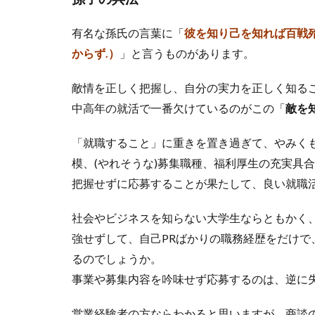
有名な孫氏の言葉に「
彼を知り己を知れば百戦殆
からず.）
」と言うものがあります。
敵情を正しく把握し、自分の実力を正しく知る
中高年の就活で一番欠けているのがこの「
敵を
「就職すること」に重きを置き過ぎて、やみく
模、(やれそうな)募集職種、福利厚生の充実具
把握せずに応募することが果たして、良い就職
社会やビジネスを知らない大学生ならともかく、
強せずして、自己PRばかりの職務経歴をだけ
るのでしょうか。
事業や募集内容を吟味せず応募するのは、逆に
営業経験者の方ならわかると思いますが、商談