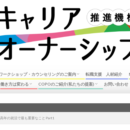
ワークショップ・カウンセリングのご案内
転職支援 人材紹介
働き方は変わる
COPOのご紹介(私たちの提案)
お問い合わせ
オーナーシップ・ガイダンスワークショップ
ンセリングのご案内
リング事例
ラーについて
企業の動き(リストラ、働き方改革、制度改
中高年の転職、再就職事情
企業で働く皆様へ
キャリアオーナーシップ推進機構の活動
COPO概要
新しい
革)
中高年の就活で最も重要なこと Part1