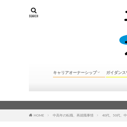
キャリアオーナーシップ
ガイダンス
キャリアオーナーシップとは
30代、40代、50代中高年転職体験談
キャリア
個別カウ
カウンセ
カウンセ
のご案内
HOME
中高年の転職、再就職事情
40代、50代、