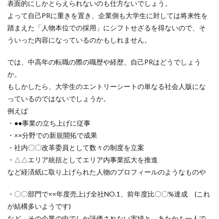
表面的にしかとらえられないのも仕方ないでしょう。
よって自己PRに重きを置き、企業側も大学生に対しては将来性を
踏まえた「人物本位での採用」にシフトせざるを得ないので、そ
ういった内容になっているのかもしれません。
では、中高年の転職の際の職歴や経歴、自己PRはどうでしょう
か。
もしかしたら、大学生のエントリーシートの単なる社会人版にな
っているのではないでしょうか。
例えば
・●●事業の立ち上げに従事
・××分野での新規開拓で成果
・社内〇〇改革委員として数々の制度を立案
・△△エリア統括としてエリア内事業拡大を推進
など経済紙に取り上げられた人物のプロフィールのようなものや
・〇〇部門で××年度売上げ全社NO.1、前年度比〇〇%達成 (これ
が結構多いようです)
など、その企業の中でしか評価されない実績と、あたかも一人で