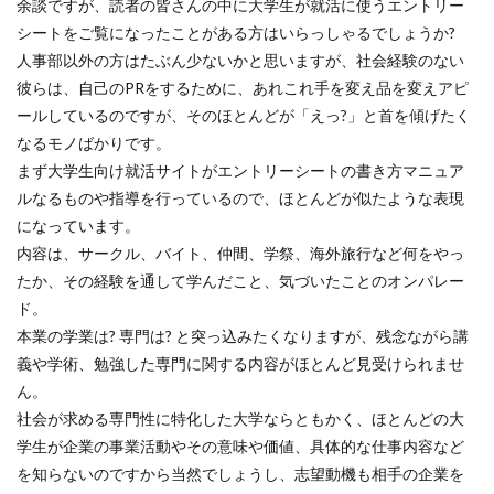
余談ですが、読者の皆さんの中に大学生が就活に使うエントリー
シートをご覧になったことがある方はいらっしゃるでしょうか?
人事部以外の方はたぶん少ないかと思いますが、社会経験のない
彼らは、自己のPRをするために、あれこれ手を変え品を変えアピ
ールしているのですが、そのほとんどが「えっ?」と首を傾げたく
なるモノばかりです。
まず大学生向け就活サイトがエントリーシートの書き方マニュア
ルなるものや指導を行っているので、ほとんどが似たような表現
になっています。
内容は、サークル、バイト、仲間、学祭、海外旅行など何をやっ
たか、その経験を通して学んだこと、気づいたことのオンパレー
ド。
本業の学業は? 専門は? と突っ込みたくなりますが、残念ながら講
義や学術、勉強した専門に関する内容がほとんど見受けられませ
ん。
社会が求める専門性に特化した大学ならともかく、ほとんどの大
学生が企業の事業活動やその意味や価値、具体的な仕事内容など
を知らないのですから当然でしょうし、志望動機も相手の企業を