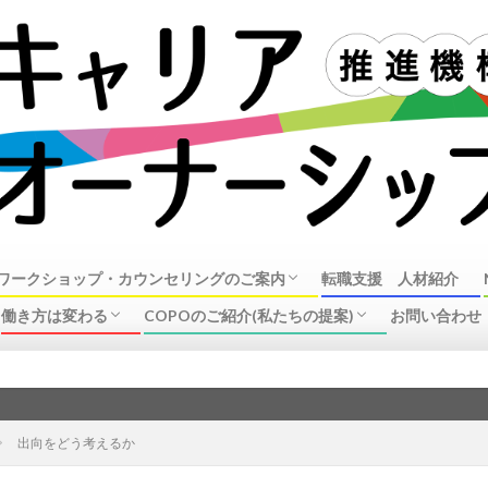
ワークショップ・カウンセリングのご案内
転職支援 人材紹介
働き方は変わる
COPOのご紹介(私たちの提案)
お問い合わせ
オーナーシップ・ガイダンスワークショップ
ンセリングのご案内
リング事例
ラーについて
企業の動き(リストラ、働き方改革、制度改
中高年の転職、再就職事情
企業で働く皆様へ
キャリアオーナーシップ推進機構の活動
COPO概要
新しい
革)
出向をどう考えるか