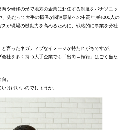
出向や研修の形で地方の企業に赴任する制度をパナソニッ
や、先だって大手の損保が関連事業への中高年層4000人の
ガスが現場の機動力を高めるために、戦略的に事業を分社
」と言ったネガティブなイメージが持たれがちですが、
プ会社を多く持つ大手企業でも「出向→転籍」はごく当た
出向。
ていけばいいのでしょうか。