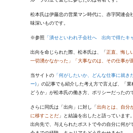
松本氏は伊藤忠の営業マン時代に、赤字関連会
味深いものです。
※参照
「潰せといわれ子会社へ 出向で得たキ
出向を命じられた際、松本氏は、「
正直、悔し
一切湧かなかった」「大事なのは、その仕事が
当サイトの
「何がしたいか、どんな仕事に就き
ー)
」の記事でも紹介した考え方で言えば、「業
どうか」が松本氏の働き方、ポリシーだったの
さらに同氏は「出向」に対し「
出向とは、自分
に移すことだ
」と結論を出したと語っています
出向先で、与えられたポストで今の自分に何がで
今までの経験、キャリアをどう生かせるか?