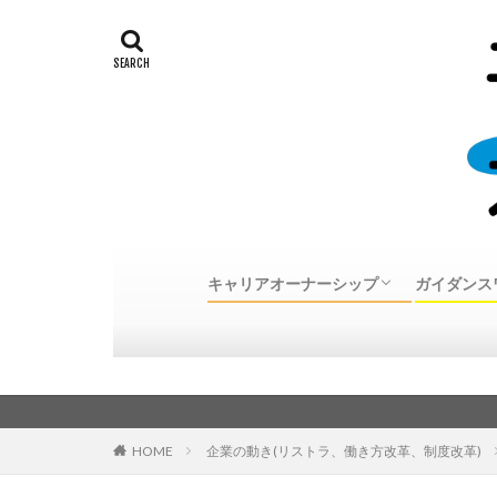
キャリアオーナーシップ
ガイダンス
キャリアオーナーシップとは
30代、40代、50代中高年転職体験談
キャリア
個別カウ
カウンセ
カウンセ
のご案内
HOME
企業の動き(リストラ、働き方改革、制度改革)