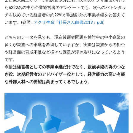
た6222名の中小企業経営者のアンケートでも、次へのバトンタッ
チを決めている経営者の約22%が親族以外の事業承継をと答えて
います。(参照 :
アクサ生命「社長さん白書2019」pdf
)
どちらのデータを見ても、現在後継者問題を検討中の中小企業の
多くが親族への承継を希望していますが、実際は親族からの拒否
や経営面の育成不足など様々な課題が浮き彫りになっているよう
です。
今後は
経営者としての事業承継だけでなく、親族承継の為のつな
ぎ役、次期経営者のアドバイザー役として、経営能力の高い有能
な外部人材への要望は高まってくるでしょう
。