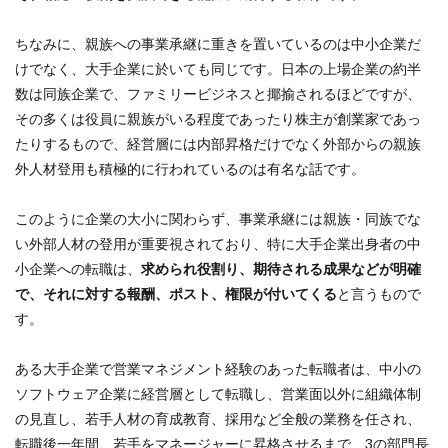
ちなみに、親族への事業承継に重きを置いているのは中小企業だ
けでなく、大手企業に於いても同じです。日本の上場企業の約半
数は同族企業で、ファミリービジネスと揶揄されるほどですが、
その多くは役員に親族がいる程度であったり株主が創業家であっ
たりするもので、経営層には内部昇格だけでなく外部からの親族
外人材登用も積極的に行われているのは有名な話です。
このように企業の大小に関わらず、事業承継には親族・同族でな
い外部人材の登用が重要視されており、特に大手企業出身者の中
小企業への転職は、
求められ役割り、期待される成果などが明確
で、それに対する報酬、ポスト、権限が付いてくる
と言うもので
す。
ある大手企業で営業マネジメント経験のあった転職者は、中小の
ソフトウェア企業に経営層として転職し、営業面以外に組織体制
の見直し、若手人材の育成教育、採用など全般の業務を任され、
転職後一年間、若手をマネージャーに昇格させるまで、3の部門長