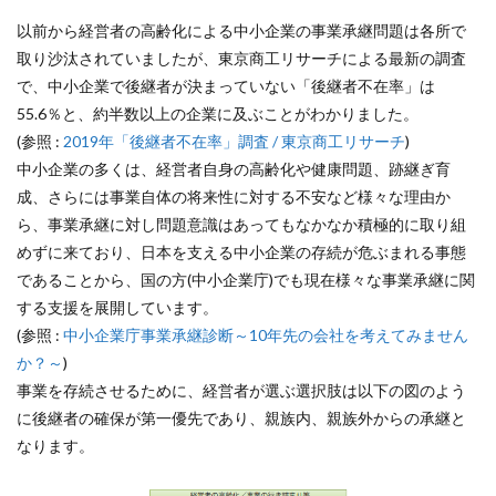
以前から経営者の高齢化による中小企業の事業承継問題は各所で
取り沙汰されていましたが、東京商工リサーチによる最新の調査
で、中小企業で後継者が決まっていない「後継者不在率」は
55.6％と、約半数以上の企業に及ぶことがわかりました。
(参照 :
2019年「後継者不在率」調査 / 東京商工リサーチ
)
中小企業の多くは、経営者自身の高齢化や健康問題、跡継ぎ育
成、さらには事業自体の将来性に対する不安など様々な理由か
ら、事業承継に対し問題意識はあってもなかなか積極的に取り組
めずに来ており、日本を支える中小企業の存続が危ぶまれる事態
であることから、国の方(中小企業庁)でも現在様々な事業承継に関
する支援を展開しています。
(参照 :
中小企業庁事業承継診断～10年先の会社を考えてみません
か？～
)
事業を存続させるために、経営者が選ぶ選択肢は以下の図のよう
に後継者の確保が第一優先であり、親族内、親族外からの承継と
なります。