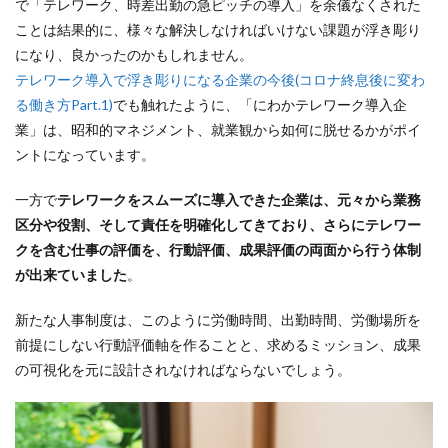
で「テレワーク、時差出勤の急ピッチの導入」を余儀なくされた
ことは結果的に、様々な解決しなければいけない課題が浮き彫り
になり、良かったのかもしれません。
テレワーク導入で浮き彫りになる企業の今後(コロナ終息後に変わ
る働き方Part.1)
でも触れたように、「にわかテレワーク導入企
業」は、昭和的マネジメント、就業観から如何に脱せるかがポイ
ントになっています。
一方で
テレワークをスムーズに導入できた企業は、元々から業務
区分や役割、そして責任を明確化してきており、さらにテレワー
クを含む仕事の評価を、行動評価、成果評価の両面から行う体制
が出来ていました
。
新たな人事制度は、このように労働時間、出勤時間、労働場所を
前提にしない行動評価軸を作ることと、求めるミッション、成果
の可視化を元に設計されなければならないでしょう。