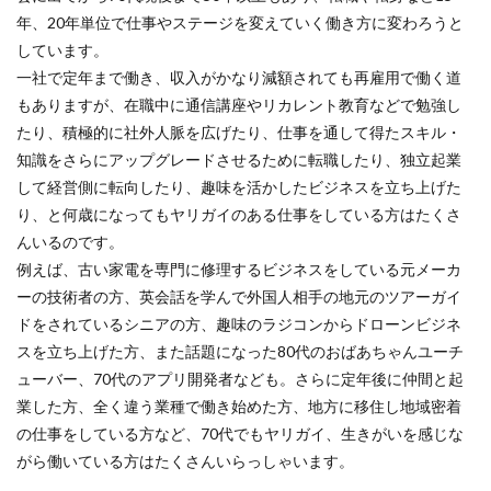
年、20年単位で仕事やステージを変えていく働き方に変わろうと
しています。
一社で定年まで働き、収入がかなり減額されても再雇用で働く道
もありますが、在職中に通信講座やリカレント教育などで勉強し
たり、積極的に社外人脈を広げたり、仕事を通して得たスキル・
知識をさらにアップグレードさせるために転職したり、独立起業
して経営側に転向したり、趣味を活かしたビジネスを立ち上げた
り、と何歳になってもヤリガイのある仕事をしている方はたくさ
んいるのです。
例えば、古い家電を専門に修理するビジネスをしている元メーカ
ーの技術者の方、英会話を学んで外国人相手の地元のツアーガイ
ドをされているシニアの方、趣味のラジコンからドローンビジネ
スを立ち上げた方、また話題になった80代のおばあちゃんユーチ
ューバー、70代のアプリ開発者なども。さらに定年後に仲間と起
業した方、全く違う業種で働き始めた方、地方に移住し地域密着
の仕事をしている方など、70代でもヤリガイ、生きがいを感じな
がら働いている方はたくさんいらっしゃいます。