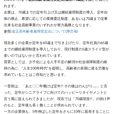
れます。
企業は、70歳までの定年引上げ又は継続雇用制度の導入、定年自
体の廃止、希望に応じての業務委託制度、あるいは70歳まで従事
出来る社会貢献事業のいずれかが努力義務となります。
参照:
改正高年齢者雇用安定法について(厚労省)
現在多くの企業が定年を65歳まで引き上げたり、定年社員の65歳
までの継続雇用制度を導入しており、現行制度の5歳スライド型が
多いのではないかと言われています。
背景としては、少子化による人手不足の解消や社会保障制度の維
持の為に、“人生100年時代”を提唱し、高齢者の長期に渡る労働を
求めていることはご存知だと思います。
一昔前は、「あと〇〇年働けば定年!! その後はのんびり…..」と言
った、定年がシニアライフに向けてのハッピーリタイヤメントと
言う風に捉えられてきましたが、現在では「70歳現役!!」の掛け声
のもと、定年後も長く働くことが求められています。
一方の企業側も、5年伸ばした定年をさらに10年に延長することに