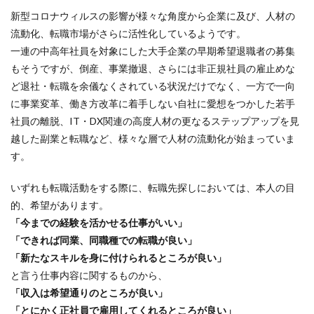
新型コロナウィルスの影響が様々な角度から企業に及び、人材の
流動化、転職市場がさらに活性化しているようです。
一連の中高年社員を対象にした大手企業の早期希望退職者の募集
もそうですが、倒産、事業撤退、さらには非正規社員の雇止めな
ど退社・転職を余儀なくされている状況だけでなく、一方で一向
に事業変革、働き方改革に着手しない自社に愛想をつかした若手
社員の離脱、IT・DX関連の高度人材の更なるステップアップを見
越した副業と転職など、様々な層で人材の流動化が始まっていま
す。
いずれも転職活動をする際に、転職先探しにおいては、本人の目
的、希望があります。
「今までの経験を活かせる仕事がいい」
「できれば同業、同職種での転職が良い」
「新たなスキルを身に付けられるところが良い」
と言う仕事内容に関するものから、
「収入は希望通りのところが良い」
「とにかく正社員で雇用してくれるところが良い」