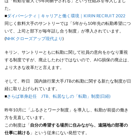
は「転勤を最大で5年間猶予される」という仕組みを導入しまし
た。
■
ダイバーシティ｜キャリアと働く環境｜KIRIN RECRUIT 2022
同じく飲料大手のサントリーでは「5年から10年先の転勤希望につ
いて、上司と部下が毎年話し合う制度」が導入されています。
(
NHK クローズアップ現代より
)
キリン、サントリーともに転勤に関して社員の意向をかなり重視
する制度ですが、廃止したわけではないので、AIG損保の廃止は、
より大きな改革だと言えます。
そして、昨日 国内旅行業大手JTBの転勤に関する新たな制度が日
経に取り上げられています。
■
さらば単身赴任 JTB、転居なしの「転勤」制度(日経)
昨年10月に「ふるさとワーク制度」を導入し、転勤が前提の働き
方を見直しています。
この制度は「
自分の希望する場所に住みながら、遠隔地の部署の
仕事に就ける
」という従来にない発想です。