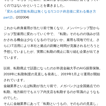
くのではないかということを書きました。
「
変わる経営観 転勤は無くなる?(コロナ終息後に変わる働き方
part2)
」(202004)
これから終身雇用が当たり前で無くなり、メンバーシップ型から
ジョブ型雇用に変わっていく中で、『転勤』そのものの強みが活
かされる機会は少なくなるのではないか、雇用も現地で行え、さ
らにIT活用により本社と拠点の距離と時間が克服されるだろうと
予想していましたが、実際に転勤の廃止に取り組む企業が出てき
ています。
以前、転勤廃止で話題になったのが外資金融大手のAIG損害保険。
2018年に転勤制度の見直しを発表し、2019年1月より運用が開始
されています。
金融業界といえば転勤が当たり前で、メガバンクは全国拠点での
転勤、地方銀行でもエリア内支店を転勤するのが常識のようなも
のでした。
そんに金融業界にあって「転勤というもの、そのものの見直し」