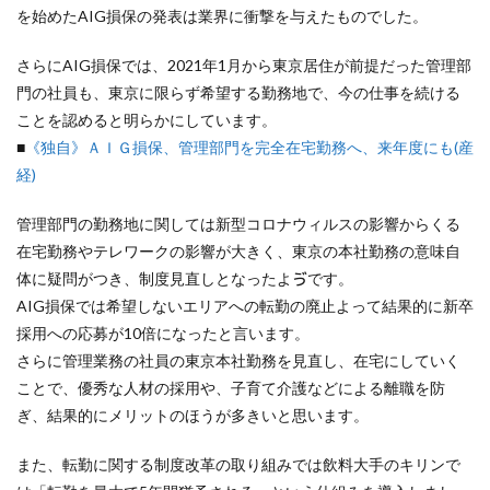
を始めたAIG損保の発表は業界に衝撃を与えたものでした。
さらにAIG損保では、2021年1月から東京居住が前提だった管理部
門の社員も、東京に限らず希望する勤務地で、今の仕事を続ける
ことを認めると明らかにしています。
■
《独自》ＡＩＧ損保、管理部門を完全在宅勤務へ、来年度にも(産
経)
管理部門の勤務地に関しては新型コロナウィルスの影響からくる
在宅勤務やテレワークの影響が大きく、東京の本社勤務の意味自
体に疑問がつき、制度見直しとなったよゔです。
AIG損保では希望しないエリアへの転勤の廃止よって結果的に新卒
採用への応募が10倍になったと言います。
さらに管理業務の社員の東京本社勤務を見直し、在宅にしていく
ことで、優秀な人材の採用や、子育て介護などによる離職を防
ぎ、結果的にメリットのほうが多きいと思います。
また、転勤に関する制度改革の取り組みでは飲料大手のキリンで