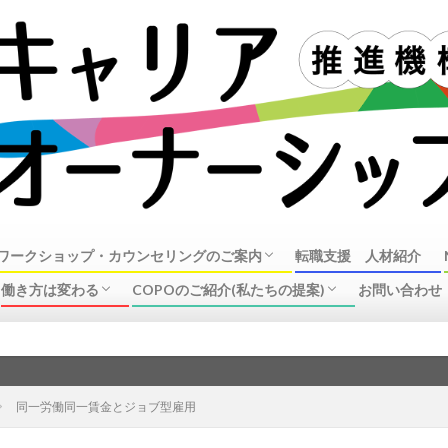
ワークショップ・カウンセリングのご案内
転職支援 人材紹介
働き方は変わる
COPOのご紹介(私たちの提案)
お問い合わせ
オーナーシップ・ガイダンスワークショップ
ンセリングのご案内
リング事例
ラーについて
企業の動き(リストラ、働き方改革、制度改
中高年の転職、再就職事情
企業で働く皆様へ
キャリアオーナーシップ推進機構の活動
COPO概要
新し
革)
同一労働同一賃金とジョブ型雇用