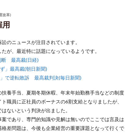
度改革)
雇用
訴訟のニュースが注目されています。
したが、最近特に話題になっているようです。
断 最高裁(日経)
ず」最高裁(朝日新聞)
」で逆転敗訴 最高裁判決(毎日新聞)
の扶養手当、夏期冬期休暇、年末年始勤務手当などの制度
イト職員に正社員のボーナスの6割支給となりましたが、
ではないという判決が出ました。
事案であり、専門的知識や見解は無いのでここでは言及は
遇格差問題は、今後も企業経営の重要課題となって行くで