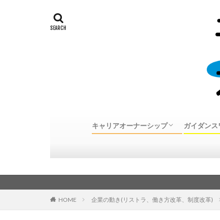
キャリアオーナーシップ
ガイダンス
キャリアオーナーシップとは
30代、40代、50代中高年転職体験談
キャリア
個別カウ
カウンセ
カウンセ
のご案内
HOME
企業の動き(リストラ、働き方改革、制度改革)