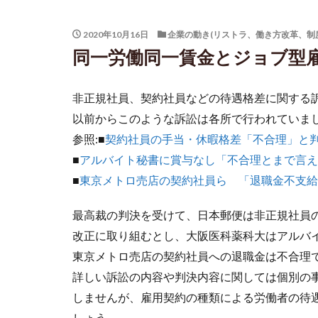
2020年10月16日
企業の動き(リストラ、働き方改革、制
同一労働同一賃金とジョブ型
非正規社員、契約社員などの待遇格差に関する
以前からこのような訴訟は各所で行われていま
参照:■
契約社員の手当・休暇格差「不合理」と判
■
アルバイト秘書に賞与なし「不合理とまで言え
■
東京メトロ売店の契約社員ら 「退職金不支給
最高裁の判決を受けて、日本郵便は非正規社員
改正に取り組むとし、大阪医科薬科大はアルバ
東京メトロ売店の契約社員への退職金は不合理
詳しい訴訟の内容や判決内容に関しては個別の
しませんが、雇用契約の種類による労働者の待
しょう。