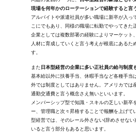
現場を何年かのローテーションで経験すると言
アルバイトや派遣社員が多い職場に新卒が入っ
こにでもあり、同様の職場に転勤でやってきた
企業としては複数部署の経験によりマーケット、
人材に育成していくと言う考えが根底にあるた
す。
また
日本型経営の企業に多い正社員の給与制度
基本給以外に扶養手当、休暇手当など各種手当
外では制度としてはありません。アメリカでは
通勤交通費と言う概念さえ無いといいます。
メンバーシップ型で知識・スキルの乏しい新卒
ー、管理職と次々昇格することで報酬を上げて
型経営では、そのレール外さない(辞めさせない
いると言う部分もあると思います。