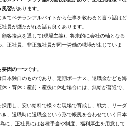
う風習
があります。
てきてベテランアルバイトから仕事を教わると言う話はど
正社員が煙たがれる話も良くあります。
顧客接点を通して(現場主義)、将来的に会社の軸となる
め、正社員、非正規社員が同一労働の職場が生じていま
も要因の一つ
です。
は日本独自のものであり、定期ボーナス、退職金なども海
産休・育休：産前・産後に休む場合には、無給が普通で、
を採用し、安い給料で様々な現場で育成し、戦力、リーダ
いき、退職時に退職金という形で帳尻を合わせていく日本
)為に、正社員には各種手当や制度、福利厚生を用意して