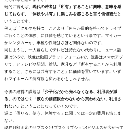
端的に言えば、
現代の若者は「所有」することに興味、意味を感
じておらず、「体験や共有」に楽しみを感じると言う価値観
だと
いうことです。
例えば「クルマを持つ」ことより「何らか目的を持ってドライブ
に行くことの体験」に価値を感じているという事です。マイカー
かレンタカーか、車種や性能はさほど関係ないのです。
同じように、一人暮らしでテレビは持たない代わりにニュース話
題はSNSで、映像は動画プラットフォームeで、読書はスマホアプ
リで、とテレビや新聞、雑誌、家具など「所有することから利用
すること、さらには共有すること」に価値を置いています。いず
れマイホームの所有観も変わるかもしれません。
今後の経営の課題は
「少子化だから売れなくなる、利用者が減
る」のではなく「彼らの価値観合わないから買われない、利用さ
れない」
ということになっていくのです。
逆に「借りる、使う、体験する」に関しては一定の費用も惜しま
ない。
現在月額固定のサブスク(サブスクリプション)ビジネスが広がって