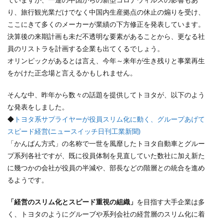
り、旅行観光業だけでなく中国内生産拠点の休止の煽りを受け、
ここにきて多くのメーカーが業績の下方修正を発表しています。
決算後の来期計画も未だ不透明な要素があることから、更なる社
員のリストラを計画する企業も出てくるでしょう。
オリンピックがあるとは言え、今年～来年が生き残りと事業再生
をかけた正念場と言えるかもしれません。
そんな中、昨年から数々の話題を提供してトヨタが、以下のよう
な発表をしました。
◆
トヨタ系サプライヤーが役員スリム化に動く、グループあげて
スピード経営(ニュースイッチ日刊工業新聞)
「かんばん方式」の名称で一世を風靡したトヨタ自動車とグルー
プ系列各社ですが、既に役員体制を見直していた数社に加え新た
に幾つかの会社が役員の半減や、部長などの階層との統合を進め
るようです。
「経営のスリム化とスピード重視の組織」
を目指す大手企業は多
く、トヨタのようにグルーブや系列会社の経営層のスリム化に着