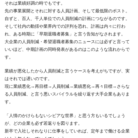
それは業績好調の時でもです。
先の事業展開とそれに対する人員計画、そして最低限のポスト。
自ずと、百人、千人単位での人員削減の計画につながるのです。
そして社内の動揺や業界内での評判を恐れ、計画は内々に行わ
れ、ある時期に「早期退職者募集」と言う告知がなされます。
大企業の人員削減・希望退職者募集のニュースには必ずと言って
いいほど、中期計画の同時発表があるのはこのような流れからで
す。
業績が悪化したから人員削減と言うケースを考えがちですが、実
はそれでは遅いのです。
現に業績悪化→再目標→人員削減→業績悪化→再々目標→さらな
る人員削減、と言う悪いスパイラルを繰り返す大手企業もありま
す。
「人情のかけらもないシビアな世界」と思う方もいるでしょう
が、どの企業も必ず若返りを図ります。
新卒で入社しそれなりに仕事をしていれば、定年まで働ける企業