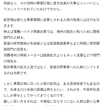
何故なら、その当時の事業計画に貴方自身が大事なメンバーとし
てエントリーされていたわけですから。
経営側は新たな事業展開に必要とされる人材の投資には注力を注
ぎます。
例えば電機ハイテク関連企業では、海外の競合と戦うために開発
部門の人材を。
新薬の研究開発が生命線となる医薬製薬業界もまた同様に研究開
発部門の充実を。
消費者向け商材メーカーは販路拡大よりもネット流通などIT部門
の強化を。
既存事業の拡大人員ではなく、新規分野事業への人材にシフトす
るのは当然です。
しかし事業計画に沿った人材の拡充は、ある意味投資でもあるの
で、出来るだけ全体の原価は押さえたい。それが今、中高年社員
にしわ寄せとしてやってきてくるのです。
厳しい言い方をすれば、今後役に立ちそうにない人材は新たな事