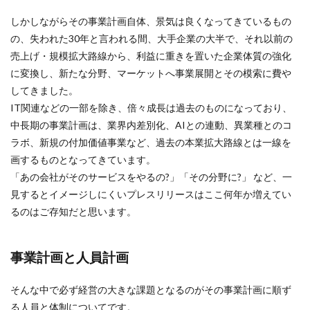
しかしながらその事業計画自体、景気は良くなってきているもの
の、失われた30年と言われる間、大手企業の大半で、それ以前の
売上げ・規模拡大路線から、利益に重きを置いた企業体質の強化
に変換し、新たな分野、マーケットへ事業展開とその模索に費や
してきました。
IT関連などの一部を除き、倍々成長は過去のものになっており、
中長期の事業計画は、業界内差別化、AIとの連動、異業種とのコ
ラボ、新規の付加価値事業など、過去の本業拡大路線とは一線を
画するものとなってきています。
「あの会社がそのサービスをやるの?」「その分野に?」 など、一
見するとイメージしにくいプレスリリースはここ何年か増えてい
るのはご存知だと思います。
事業計画と人員計画
そんな中で必ず経営の大きな課題となるのがその事業計画に順ず
る人員と体制についてです。