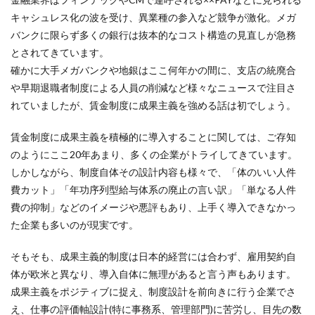
キャシュレス化の波を受け、異業種の参入など競争が激化。メガ
バンクに限らず多くの銀行は抜本的なコスト構造の見直しが急務
とされてきています。
確かに大手メガバンクや地銀はここ何年かの間に、支店の統廃合
や早期退職者制度による人員の削減など様々なニュースで注目さ
れていましたが、賃金制度に成果主義を強める話は初でしょう。
賃金制度に成果主義を積極的に導入することに関しては、ご存知
のようにここ20年あまり、多くの企業がトライしてきています。
しかしながら、制度自体その設計内容も様々で、「体のいい人件
費カット」「年功序列型給与体系の廃止の言い訳」「単なる人件
費の抑制」などのイメージや悪評もあり、上手く導入できなかっ
た企業も多いのが現実です。
そもそも、成果主義的制度は日本的経営には合わず、雇用契約自
体が欧米と異なり、導入自体に無理があると言う声もあります。
成果主義をポジティブに捉え、制度設計を前向きに行う企業でさ
え、仕事の評価軸設計(特に事務系、管理部門)に苦労し、目先の数