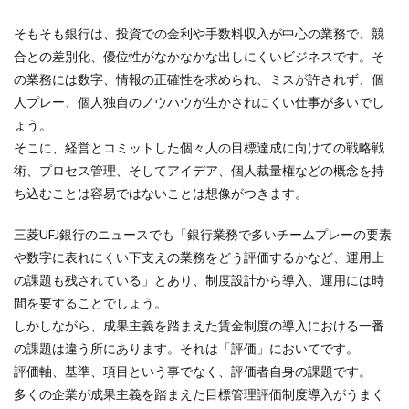
そもそも銀行は、投資での金利や手数料収入が中心の業務で、競
合との差別化、優位性がなかなかな出しにくいビジネスです。そ
の業務には数字、情報の正確性を求められ、ミスが許されず、個
人プレー、個人独自のノウハウが生かされにくい仕事が多いでし
ょう。
そこに、経営とコミットした個々人の目標達成に向けての戦略戦
術、プロセス管理、そしてアイデア、個人裁量権などの概念を持
ち込むことは容易ではないことは想像がつきます。
三菱UFJ銀行のニュースでも「銀行業務で多いチームプレーの要素
や数字に表れにくい下支えの業務をどう評価するかなど、運用上
の課題も残されている」とあり、制度設計から導入、運用には時
間を要することでしょう。
しかしながら、成果主義を踏まえた賃金制度の導入における一番
の課題は違う所にあります。それは「評価」においてです。
評価軸、基準、項目という事でなく、評価者自身の課題です。
多くの企業が成果主義を踏まえた目標管理評価制度導入がうまく