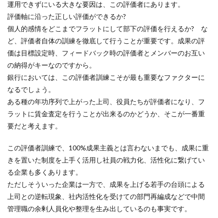
運用できずにいる大きな要因は、この評価者にあります。
評価軸に沿った正しい評価ができるか?
個人的感情をどこまでフラットにして部下の評価を行えるか? な
ど、評価者自体の訓練を徹底して行うことが重要です。成果の評
価は目標設定時、フィードバック時の評価者とメンバーのお互い
の納得がキーなのですから。
銀行においては、この評価者訓練こそが最も重要なファクターに
なるでしょう。
ある種の年功序列で上がった上司、役員たちが評価者になり、フ
ラットに賃金査定を行うことが出来るのかどうか、そこが一番重
要だと考えます。
この評価者訓練で、100%成果主義とは言わないまでも、成果に重
きを置いた制度を上手く活用し社員の戦力化、活性化に繋げてい
る企業も多くあります。
ただしそういった企業は一方で、成果を上げる若手の台頭による
上司との逆転現象、社内活性化を受けての部門再編成などで中間
管理職の余剰人員化や整理を生み出しているのも事実です。